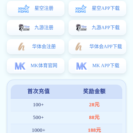
首页
体育动态
正文
在NBA的赛场上，年轻球员的崛起往往会引发广泛关注。近
日，前NBA球员霍里在分析文班的表现时，将其比作年轻时
的科比，这一评价引起了众多篮球爱好者的热烈讨论。霍里
指出，在G6战役中，文班需要全力进攻，以展现出他的真正
实力。这篇文章将从四个方面来深入探讨这一话题，包括文
班与年轻科比的相似之处、霍里的评价对文班的影响、G6战
役的重要性以及文班如何通过全面进攻提升球队表现。通过
这些分析，我们不仅能更好地理解霍里的观点，也能看到文
班在未来可能的发展潜力。
1、文班与年轻科比的相似之处
首先，从技术特点来看，文班与年轻科比有很多相似之处。
两人的投篮能力都极为出色，尤其是在关键时刻能够稳稳命