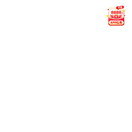
总结：
综上所述，将文班与年轻科比进行比较，不仅反映了外界对
他的期待，同时也揭示了他身上的潜质与责任。在即将到来
的G6战役中，他需全力以赴，通过积极主动地进攻展现自己
的实力。同时，这也是一个证明自身价值的平台，无论最终
结果如何，都将成为他职业生涯的一部分宝贵财富。
希望经过这场关键战斗后，无论输赢， 文班都能够吸取经验
教训，为未来的发展奠定更加坚实的基础。从某种意义上
说，这不仅是一次竞技挑战，也是一次自我突破，有助于塑
造他的职业形象，并为今后的道路铺平光明前景。
分享到：