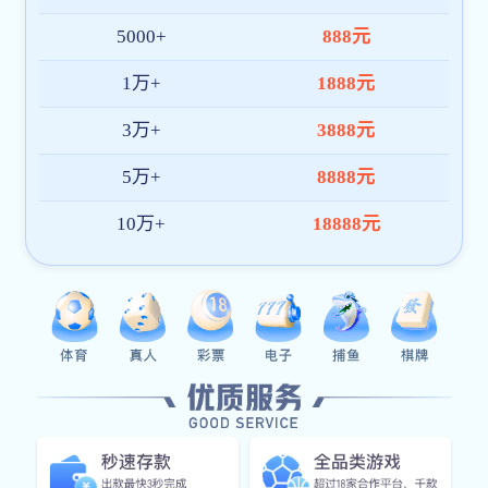
到这一标准，这让教练组感到失望。他们认为，在如此重要
的平台上，任何一点懈怠都可能影响到整个队伍的表现。
这种期待与现实之间的落差，不仅体现在卡雷拉斯个人身
上，更是反映了当今足球界对于年轻球员培养的一种普遍困
惑。在高压环境中成长并不是一件容易的事情，许多年轻人
常常无法适应这样的转变，从而导致他们在比赛或训练中的
表现大打折扣。
此外，教练组也意识到，单纯指责卡雷拉斯并不能解决问
题，他们需要找到一种有效的方法来激励和引导他，以帮助
其克服心理障碍，从而实现自身价值。这也突显了现代足球
教学中，对心理教育的重要性。
2、卡雷拉斯职业发展现状
作为一名刚刚崭露头角的年轻门将，卡雷拉斯本应拥有光明