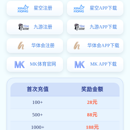
首页
体育动态
正文
近日，关于皇马教练组对年轻门将卡雷拉斯的态度和职业精
神表示不满的事件引发了广泛关注。这一情况不仅暴露了球
队内部在管理和沟通方面的问题，也反映出年轻球员在高压
环境下所面临的挑战。文章将从四个方面详细阐述此事件，
包括教练组的期待与现实之间的差距、卡雷拉斯的职业发展
现状、媒体对此事的反应以及这件事情对球队未来可能产生
的影响。通过分析这些方面，我们可以更深入地理解教练组
的不满原因，以及如何更好地指导年轻球员成长。
1、教练组期待与现实差距
皇马作为世界顶级俱乐部之一，对球员尤其是年轻球员有着
极高的期望。教练组希望每位球员都能具备强烈的竞争意识
和高度的职业操守。然而，卡雷拉斯在训练中的态度并未达